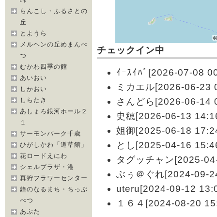
らんこし・ふるさとの
丘
とようら
メルヘンの丘めまんべ
チェックイン中
つ
むかわ四季の館
ｲｰｽｲﾊﾞ[2026-07-08 00
あいおい
ミカエル[2026-06-23 0
しかおい
しらたき
さんどら[2026-06-14 0
あしょろ銀河ホール２
史穂[2026-06-13 14:1
１
姐御[2025-06-18 17:2
サーモンパーク千歳
とし[2025-04-16 15:4
ひがしかわ「道草館」
花ロードえにわ
タグッチャン[2025-04-1
シェルプラザ・港
ぶぅ＠ぐれ[2024-09-24 
真狩フラワーセンター
uteru[2024-09-12 13:
鐘のなるまち・ちっぷ
べつ
１６４[2024-08-20 15:
あぷた