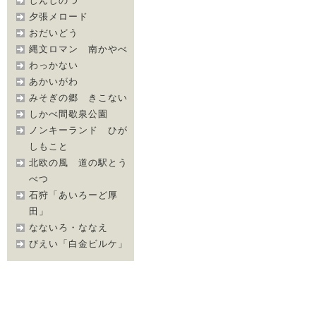
しんしのつ
夕張メロード
おだいどう
縄文ロマン 南かやべ
わっかない
あかいがわ
みそぎの郷 きこない
しかべ間歇泉公園
ノンキーランド ひが
しもこと
北欧の風 道の駅とう
べつ
石狩「あいろーど厚
田」
なないろ・ななえ
びえい「白金ビルケ」