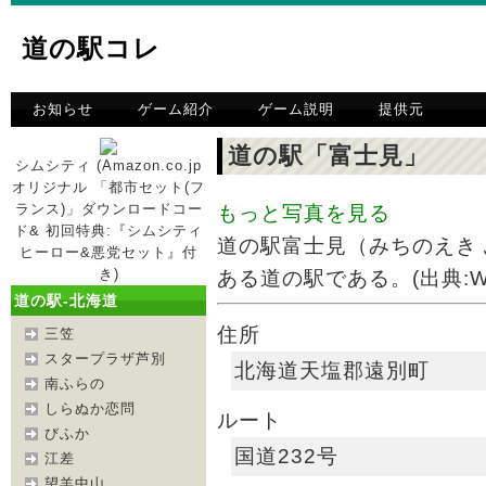
道の駅コレ
お知らせ
ゲーム紹介
ゲーム説明
提供元
道の駅「富士見」
シムシティ (Amazon.co.jp
オリジナル 「都市セット(フ
ランス)」ダウンロードコー
もっと写真を見る
ド& 初回特典:『シムシティ
道の駅富士見（みちのえき
ヒーロー&悪党セット』付
き)
ある道の駅である。(出典:Wiki
道の駅-北海道
住所
三笠
スタープラザ芦別
北海道天塩郡遠別町
南ふらの
しらぬか恋問
ルート
びふか
国道232号
江差
望羊中山