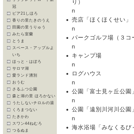
り）
冠
n
ピア21しほろ
売店「ほくほくせい」
香りの里たきのうえ
田園の里うりゅう
n
みたら室蘭
パークゴルフ場（３コ
とうま
n
スペース・アップルよ
キャンプ場
いち
ほっと・はぼろ
n
サロマ湖
ログハウス
愛ランド湧別
n
おうむ
さるふつ公園
公園「富士見ヶ丘公園
森と湖の里 ほろかない
n
うたしないチロルの湯
公園「遠別川河川公園
くろまつない
たきかわ
n
スワン44ねむろ
海水浴場「みなくるび
つるぬま