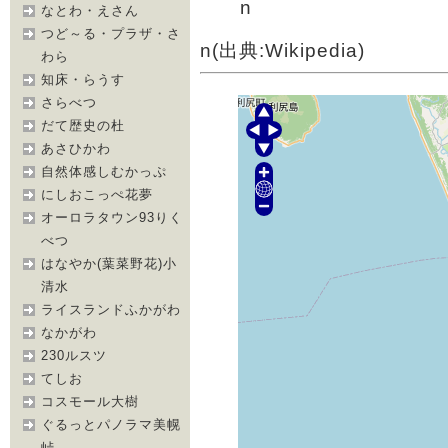
n
なとわ・えさん
つど～る・プラザ・さ
n(出典:Wikipedia)
わら
知床・らうす
さらべつ
だて歴史の杜
あさひかわ
自然体感しむかっぷ
にしおこっぺ花夢
オーロラタウン93りく
べつ
はなやか(葉菜野花)小
清水
ライスランドふかがわ
なかがわ
230ルスツ
てしお
コスモール大樹
ぐるっとパノラマ美幌
峠