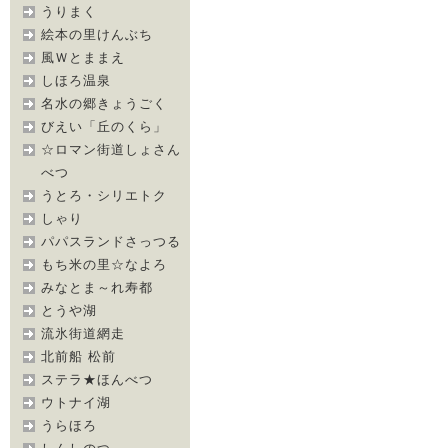
うりまく
絵本の里けんぶち
風Ｗとままえ
しほろ温泉
名水の郷きょうごく
びえい「丘のくら」
☆ロマン街道しょさん
べつ
うとろ・シリエトク
しゃり
パパスランドさっつる
もち米の里☆なよろ
みなとま～れ寿都
とうや湖
流氷街道網走
北前船 松前
ステラ★ほんべつ
ウトナイ湖
うらほろ