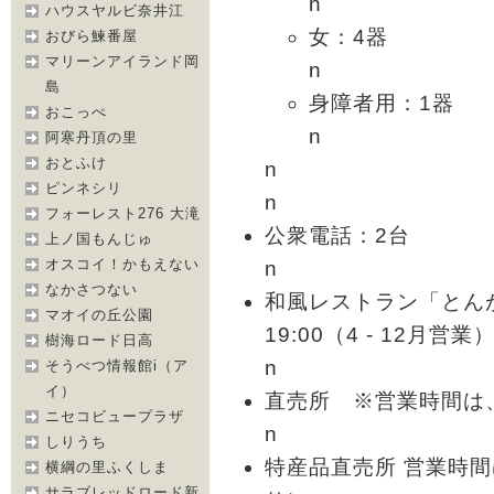
n
ハウスヤルビ奈井江
女：4器
おびら鰊番屋
マリーンアイランド岡
n
島
身障者用：1器
おこっぺ
n
阿寒丹頂の里
おとふけ
n
ピンネシリ
n
フォーレスト276 大滝
公衆電話：2台
上ノ国もんじゅ
オスコイ！かもえない
n
なかさつない
和風レストラン「とんがり
マオイの丘公園
19:00（4 - 12月営業
樹海ロード日高
n
そうべつ情報館i（ア
イ）
直売所 ※営業時間は、9:0
ニセコビュープラザ
n
しりうち
特産品直売所 営業時間は、
横綱の里ふくしま
サラブレッドロード新