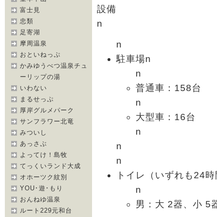
設備
富士見
忠類
n
足寄湖
n
摩周温泉
おといねっぷ
駐車場n
かみゆうべつ温泉チュ
n
ーリップの湯
普通車：158台
いわない
まるせっぷ
n
厚岸グルメパーク
大型車：16台
サンフラワー北竜
n
みついし
あっさぶ
n
よってけ！島牧
n
てっくいランド大成
トイレ（いずれも24時
オホーツク紋別
n
YOU･遊･もり
おんねゆ温泉
男：大 2器、小 5
ルート229元和台