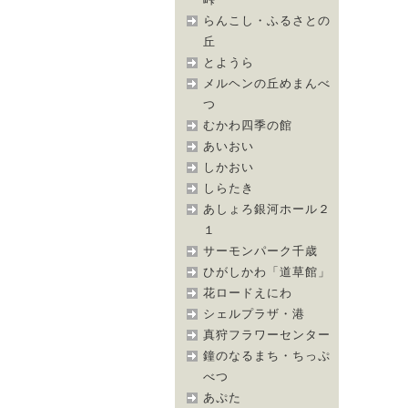
らんこし・ふるさとの
丘
とようら
メルヘンの丘めまんべ
つ
むかわ四季の館
あいおい
しかおい
しらたき
あしょろ銀河ホール２
１
サーモンパーク千歳
ひがしかわ「道草館」
花ロードえにわ
シェルプラザ・港
真狩フラワーセンター
鐘のなるまち・ちっぷ
べつ
あぷた