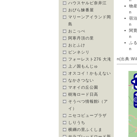
ハウスヤルビ奈井江
物
おびら鰊番屋
n
マリーンアイランド岡
宿
島
n
関
おこっぺ
n
阿寒丹頂の里
ふ
おとふけ
n
ピンネシリ
n(出典:Wik
フォーレスト276 大滝
上ノ国もんじゅ
オスコイ！かもえない
なかさつない
マオイの丘公園
樹海ロード日高
そうべつ情報館i（ア
イ）
ニセコビュープラザ
しりうち
横綱の里ふくしま
サラブレッドロード新