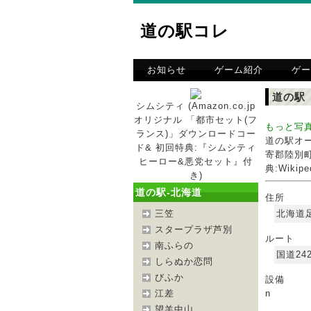
道の駅コレ
お知らせ
ゲーム紹介
ゲー
道の駅
シムシティ (Amazon.co.jp
オリジナル 「都市セット(フ
もっと写
ランス)」ダウンロードコー
道の駅オ
ド& 初回特典:『シムシティ
寄郡陸別
ヒーロー&悪党セット』付
典:Wikipe
き)
道の駅-北海道
住所
北海道
三笠
スタープラザ芦別
ルート
南ふらの
国道24
しらぬか恋問
びふか
設備
n
江差
望羊中山