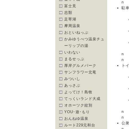
n
富士見
駐車
忠類
足寄湖
摩周温泉
おといねっぷ
かみゆうべつ温泉チュ
ーリップの湯
いわない
n
まるせっぷ
n
トイ
厚岸グルメパーク
サンフラワー北竜
みついし
あっさぶ
よってけ！島牧
てっくいランド大成
オホーツク紋別
n
YOU･遊･もり
n
おんねゆ温泉
公
ルート229元和台
n