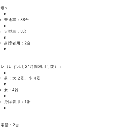
場n
n
普通車：38台
n
大型車：8台
n
身障者用：2台
n
レ（いずれも24時間利用可能）n
n
男：大 2器、小 4器
n
女：4器
n
身障者用：1器
n
衆電話：2台