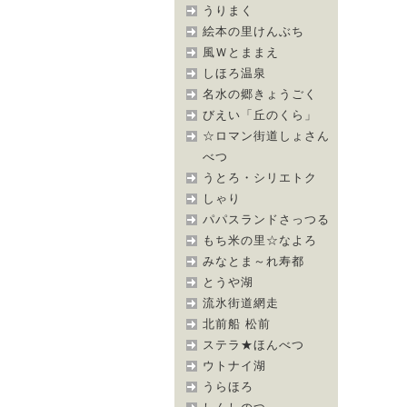
うりまく
絵本の里けんぶち
風Ｗとままえ
しほろ温泉
名水の郷きょうごく
びえい「丘のくら」
☆ロマン街道しょさん
べつ
うとろ・シリエトク
しゃり
パパスランドさっつる
もち米の里☆なよろ
みなとま～れ寿都
とうや湖
流氷街道網走
北前船 松前
ステラ★ほんべつ
ウトナイ湖
うらほろ