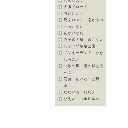
しんしのつ
夕張メロード
おだいどう
縄文ロマン 南かやべ
わっかない
あかいがわ
みそぎの郷 きこない
しかべ間歇泉公園
ノンキーランド ひが
しもこと
北欧の風 道の駅とう
べつ
石狩「あいろーど厚
田」
なないろ・ななえ
びえい「白金ビルケ」