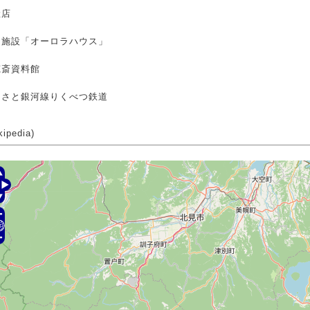
産店
泊施設「オーロラハウス」
寛斎資料館
るさと銀河線りくべつ鉄道
ipedia)