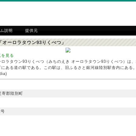
ム説明
提供元
「オーロラタウン93りくべつ」
真を見る
ーロラタウン93りくべつ（みちのえき オーロラタウン93りくべつ）は
町にある道の駅である。この駅は、旧ふるさと銀河線陸別駅舎内にある。
dia)
足寄郡陸別町
2号