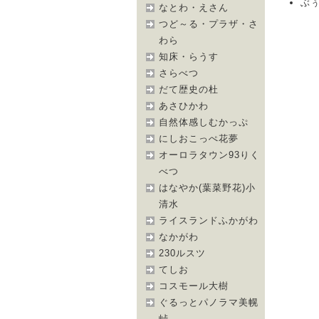
ぶぅ＠
なとわ・えさん
つど～る・プラザ・さ
わら
知床・らうす
さらべつ
だて歴史の杜
あさひかわ
自然体感しむかっぷ
にしおこっぺ花夢
オーロラタウン93りく
べつ
はなやか(葉菜野花)小
清水
ライスランドふかがわ
なかがわ
230ルスツ
てしお
コスモール大樹
ぐるっとパノラマ美幌
峠