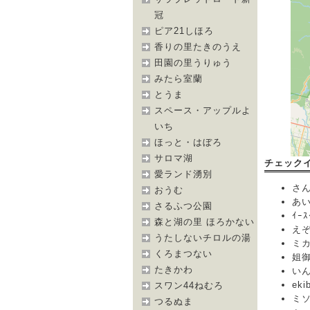
冠
ピア21しほろ
香りの里たきのうえ
田園の里うりゅう
みたら室蘭
とうま
スペース・アップルよ
いち
ほっと・はぼろ
サロマ湖
チェック
愛ランド湧別
さんど
おうむ
あいち
さるふつ公園
ｲｰｽ
森と湖の里 ほろかない
えぞも
うたしないチロルの湯
ミカエ
くろまつない
姐御[
たきかわ
いんど
eki
スワン44ねむろ
ミソ[
つるぬま