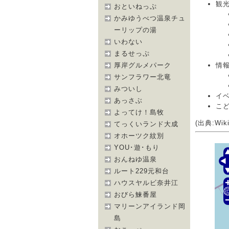
観
おといねっぷ
かみゆうべつ温泉チュ
ーリップの湯
いわない
まるせっぷ
情
厚岸グルメパーク
サンフラワー北竜
みついし
イ
あっさぶ
こ
よってけ！島牧
(出典:Wiki
てっくいランド大成
オホーツク紋別
YOU･遊･もり
おんねゆ温泉
ルート229元和台
ハウスヤルビ奈井江
おびら鰊番屋
マリーンアイランド岡
島