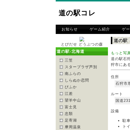
道の駅コレ
お知らせ
ゲーム紹介
ゲー
道の駅
とびだせ どうぶつの森
道の駅-北海道
もっと写
道の駅石
三笠
狩市にある国
スタープラザ芦別
南ふらの
住所
しらぬか恋問
石狩市
びふか
江差
ルート
望羊中山
国道23
富士見
設備
忠類
足寄湖
駐車
トイ
摩周温泉