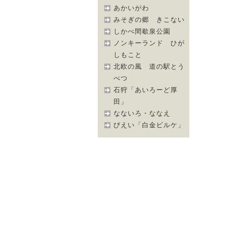
あかいがわ
みそぎの郷 きこない
しかべ間歇泉公園
ノンキーランド ひが
しもこと
北欧の風 道の駅とう
べつ
石狩「あいろーど厚
田」
なないろ・ななえ
びえい「白金ビルケ」