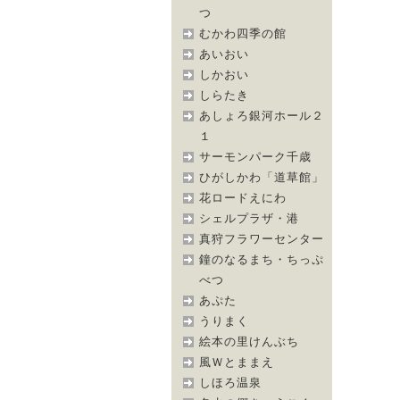
つ
むかわ四季の館
あいおい
しかおい
しらたき
あしょろ銀河ホール２
１
サーモンパーク千歳
ひがしかわ「道草館」
花ロードえにわ
シェルプラザ・港
真狩フラワーセンター
鐘のなるまち・ちっぷ
べつ
あぷた
うりまく
絵本の里けんぶち
風Ｗとままえ
しほろ温泉