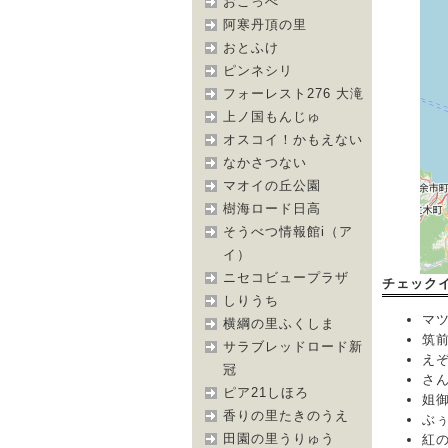
おこっぺ
阿寒丹頂の里
おとふけ
ピンネシリ
フォーレスト276 大滝
上ノ国もんじゅ
オスコイ！かもえない
なかさつない
マオイの丘公園
樹海ロード日高
そうべつ情報館i（ア
イ）
ニセコビュープラザ
チェック
しりうち
マツ犬
横綱の里ふくしま
筑前鷹
サラブレッドロード新
えぞも
冠
さんど
ピア21しほろ
姐御[
香りの里たきのうえ
ぶぅ＠
田園の里うりゅう
紅の狐