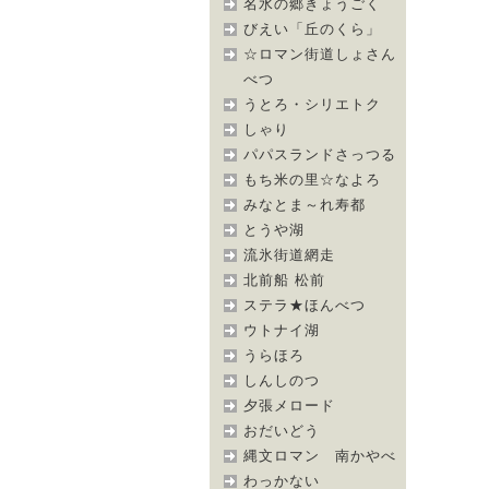
名水の郷きょうごく
びえい「丘のくら」
☆ロマン街道しょさん
べつ
うとろ・シリエトク
しゃり
パパスランドさっつる
もち米の里☆なよろ
みなとま～れ寿都
とうや湖
流氷街道網走
北前船 松前
ステラ★ほんべつ
ウトナイ湖
うらほろ
しんしのつ
夕張メロード
おだいどう
縄文ロマン 南かやべ
わっかない