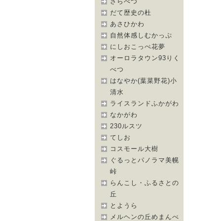
さらべつ
だて歴史の杜
あさひかわ
自然体感しむかっぷ
にしおこっぺ花夢
オーロラタウン93りく
べつ
はなやか(葉菜野花)小
清水
ライスランドふかがわ
なかがわ
230ルスツ
てしお
コスモール大樹
ぐるっとパノラマ美幌
峠
らんこし・ふるさとの
丘
とようら
メルヘンの丘めまんべ