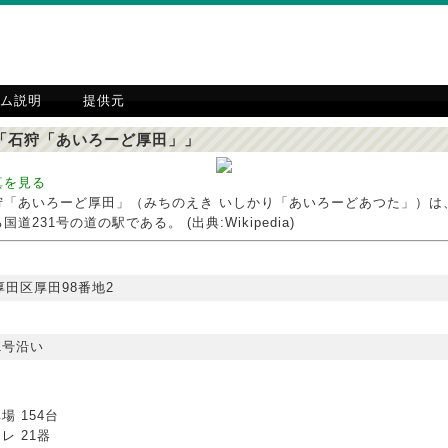
ム説明
提供元
「石狩「あいろーど厚田」」
真を見る
狩「あいろーど厚田」（みちのえき いしかり「あいろーどあつた」）は
道231号の道の駅である。 (出典:Wikipedia)
厚田区厚田98番地2
1号沿い
場 154台
レ 21器