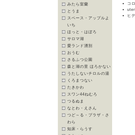
コロ助
みたら室蘭
ute
とうま
ヒデボ
スペース・アップルよ
いち
ほっと・はぼろ
サロマ湖
愛ランド湧別
おうむ
さるふつ公園
森と湖の里 ほろかない
うたしないチロルの湯
くろまつない
たきかわ
スワン44ねむろ
つるぬま
なとわ・えさん
つど～る・プラザ・さ
わら
知床・らうす