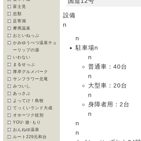
国道12号
富士見
忠類
設備
足寄湖
n
摩周温泉
おといねっぷ
n
かみゆうべつ温泉チュ
駐車場n
ーリップの湯
n
いわない
まるせっぷ
普通車：40台
厚岸グルメパーク
n
サンフラワー北竜
大型車：20台
みついし
あっさぶ
n
よってけ！島牧
身障者用：2台
てっくいランド大成
n
オホーツク紋別
n
YOU･遊･もり
おんねゆ温泉
n
ルート229元和台