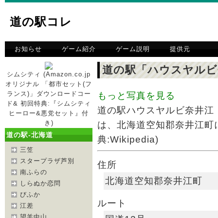
道の駅コレ
お知らせ
ゲーム紹介
ゲーム説明
提供元
道の駅「ハウスヤルビ
シムシティ (Amazon.co.jp
オリジナル 「都市セット(フ
ランス)」ダウンロードコー
もっと写真を見る
ド& 初回特典:『シムシティ
道の駅ハウスヤルビ奈井江
ヒーロー&悪党セット』付
き)
は、北海道空知郡奈井江町
道の駅-北海道
典:Wikipedia)
三笠
スタープラザ芦別
住所
南ふらの
北海道空知郡奈井江町
しらぬか恋問
びふか
ルート
江差
望羊中山