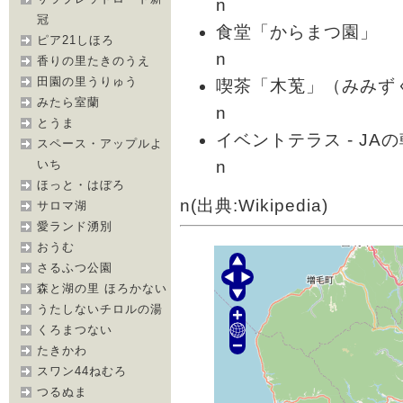
n
冠
食堂「からまつ園」
ピア21しほろ
n
香りの里たきのうえ
田園の里うりゅう
喫茶「木莵」（みみず
みたら室蘭
n
とうま
イベントテラス - JA
スペース・アップルよ
n
いち
ほっと・はぼろ
n(出典:Wikipedia)
サロマ湖
愛ランド湧別
おうむ
さるふつ公園
森と湖の里 ほろかない
うたしないチロルの湯
くろまつない
たきかわ
スワン44ねむろ
つるぬま