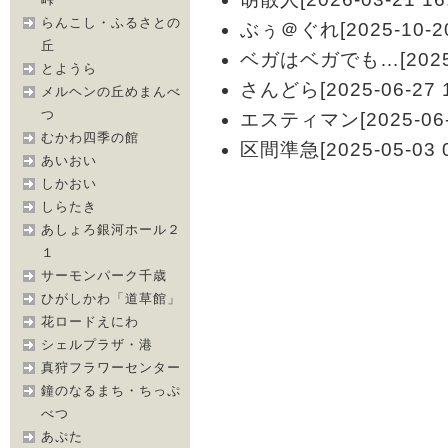
らんこし・ふるさとの
ぶぅ＠ぐれ[2025-10-20 
丘
ベガはベガでも…[2025-07
とようら
さんどら[2025-06-27 1
メルヘンの丘めまんべ
つ
エスティマン[2025-06-1
むかわ四季の館
区間準急[2025-05-03 0
あいおい
しかおい
しらたき
あしょろ銀河ホール２
１
サーモンパーク千歳
ひがしかわ「道草館」
花ロードえにわ
シェルプラザ・港
真狩フラワーセンター
鐘のなるまち・ちっぷ
べつ
あぷた