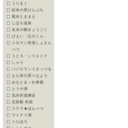
うりまく
絵本の里けんぶち
風Ｗとままえ
しほろ温泉
名水の郷きょうごく
びえい「丘のくら」
☆ロマン街道しょさん
べつ
うとろ・シリエトク
しゃり
パパスランドさっつる
もち米の里☆なよろ
みなとま～れ寿都
とうや湖
流氷街道網走
北前船 松前
ステラ★ほんべつ
ウトナイ湖
うらほろ