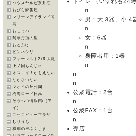
トイレ （いずれも24
ハウスヤルビ奈井江
n
おびら鰊番屋
マリーンアイランド岡
男：大 3器、小 4
島
n
おこっぺ
女：6器
阿寒丹頂の里
おとふけ
n
ピンネシリ
身障者用：1器
フォーレスト276 大滝
n
上ノ国もんじゅ
オスコイ！かもえない
n
なかさつない
n
マオイの丘公園
公衆電話：2台
樹海ロード日高
n
そうべつ情報館i（ア
イ）
公衆FAX：1台
ニセコビュープラザ
n
しりうち
売店
横綱の里ふくしま
サラブレッドロード新