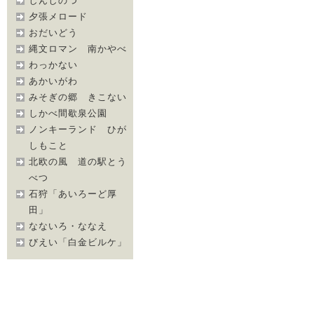
しんしのつ
夕張メロード
おだいどう
縄文ロマン 南かやべ
わっかない
あかいがわ
みそぎの郷 きこない
しかべ間歇泉公園
ノンキーランド ひが
しもこと
北欧の風 道の駅とう
べつ
石狩「あいろーど厚
田」
なないろ・ななえ
びえい「白金ビルケ」