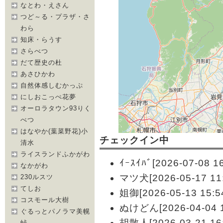
なとわ・えさん
つど～る・プラザ・さ
わら
知床・らうす
さらべつ
だて歴史の杜
あさひかわ
自然体感しむかっぷ
にしおこっぺ花夢
オーロラタウン93りく
べつ
はなやか(葉菜野花)小
チェックイン中
清水
ライスランドふかがわ
ｲｰｽｲﾊﾞ[2026-07-08 16
なかがわ
マツ犬[2026-05-17 11:
230ルスツ
てしお
姐御[2026-05-13 15:5
コスモール大樹
ぬけどん[2026-04-04 1
ぐるっとパノラマ美幌
胡散人[2026-03-21 16:
峠