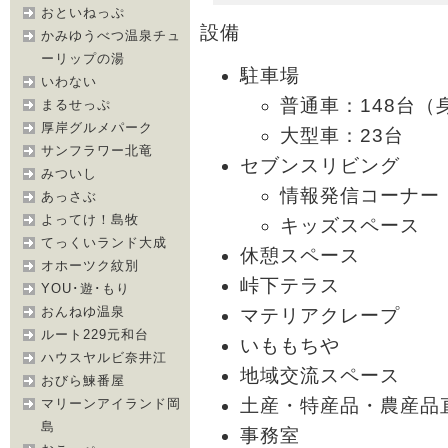
おといねっぷ
設備
かみゆうべつ温泉チュ
ーリップの湯
駐車場
いわない
普通車：148台（
まるせっぷ
厚岸グルメパーク
大型車：23台
サンフラワー北竜
セブンスリビング
みついし
情報発信コーナー
あっさぶ
よってけ！島牧
キッズスペース
てっくいランド大成
休憩スペース
オホーツク紋別
峠下テラス
YOU･遊･もり
おんねゆ温泉
マテリアクレープ
ルート229元和台
いももちや
ハウスヤルビ奈井江
地域交流スペース
おびら鰊番屋
土産・特産品・農産品
マリーンアイランド岡
島
事務室