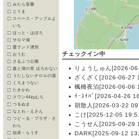
みたら室蘭
とうま
スペース・アップルよ
いち
ほっと・はぼろ
サロマ湖
愛ランド湧別
チェックイン中
おうむ
さるふつ公園
りょうしゅん[2026-06-2
森と湖の里 ほろかない
うたしないチロルの湯
ざくざく[2026-06-27 1
くろまつない
楓橋夜泊[2026-06-06 1
たきかわ
ｲｰｽｲﾊﾞ[2026-04-26 16
スワン44ねむろ
つるぬま
胡散人[2026-03-22 09:
なとわ・えさん
こけ[2025-12-05 19:5
つど～る・プラザ・さ
こうせん[2025-09-29 1
わら
DARK[2025-09-12 13:
知床・らうす