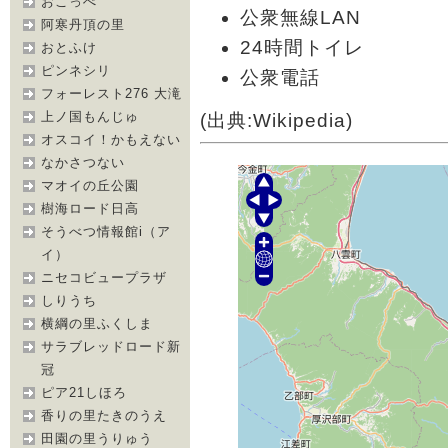
おこっぺ
公衆無線LAN
阿寒丹頂の里
24時間トイレ
おとふけ
ピンネシリ
公衆電話
フォーレスト276 大滝
上ノ国もんじゅ
(出典:Wikipedia)
オスコイ！かもえない
なかさつない
マオイの丘公園
樹海ロード日高
そうべつ情報館i（ア
イ）
ニセコビュープラザ
しりうち
横綱の里ふくしま
サラブレッドロード新
冠
ピア21しほろ
香りの里たきのうえ
田園の里うりゅう