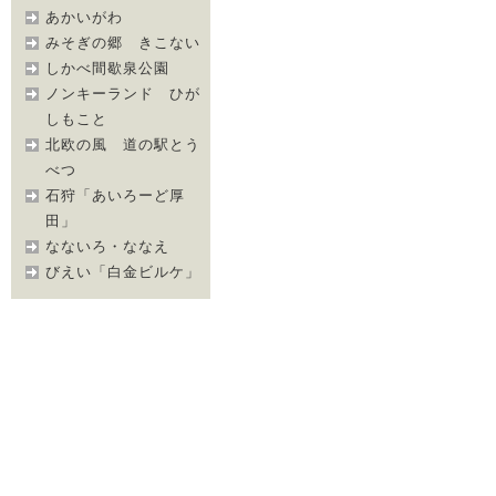
あかいがわ
みそぎの郷 きこない
しかべ間歇泉公園
ノンキーランド ひが
しもこと
北欧の風 道の駅とう
べつ
石狩「あいろーど厚
田」
なないろ・ななえ
びえい「白金ビルケ」