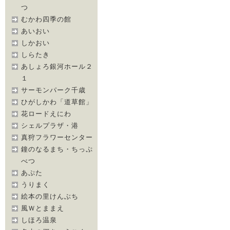
つ
むかわ四季の館
あいおい
しかおい
しらたき
あしょろ銀河ホール２
１
サーモンパーク千歳
ひがしかわ「道草館」
花ロードえにわ
シェルプラザ・港
真狩フラワーセンター
鐘のなるまち・ちっぷ
べつ
あぷた
うりまく
絵本の里けんぶち
風Ｗとままえ
しほろ温泉