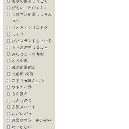
名水の郷きょうごく
びえい「丘のくら」
☆ロマン街道しょさん
べつ
うとろ・シリエトク
しゃり
パパスランドさっつる
もち米の里☆なよろ
みなとま～れ寿都
とうや湖
流氷街道網走
北前船 松前
ステラ★ほんべつ
ウトナイ湖
うらほろ
しんしのつ
夕張メロード
おだいどう
縄文ロマン 南かやべ
わっかない