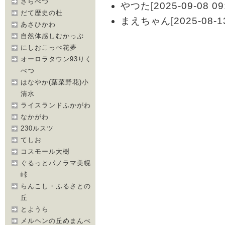
さらべつ
やつた[2025-09-08 09:
だて歴史の杜
まえちゃん[2025-08-13 
あさひかわ
自然体感しむかっぷ
にしおこっぺ花夢
オーロラタウン93りく
べつ
はなやか(葉菜野花)小
清水
ライスランドふかがわ
なかがわ
230ルスツ
てしお
コスモール大樹
ぐるっとパノラマ美幌
峠
らんこし・ふるさとの
丘
とようら
メルヘンの丘めまんべ