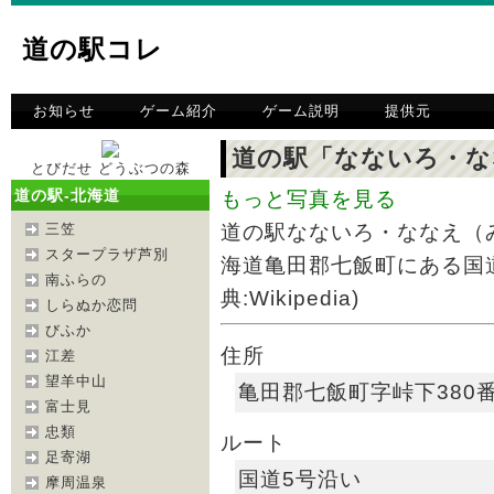
道の駅コレ
お知らせ
ゲーム紹介
ゲーム説明
提供元
道の駅「なないろ・な
とびだせ どうぶつの森
道の駅-北海道
もっと写真を見る
三笠
道の駅なないろ・ななえ（
スタープラザ芦別
海道亀田郡七飯町にある国道
南ふらの
典:Wikipedia)
しらぬか恋問
びふか
住所
江差
望羊中山
亀田郡七飯町字峠下380番
富士見
忠類
ルート
足寄湖
国道5号沿い
摩周温泉