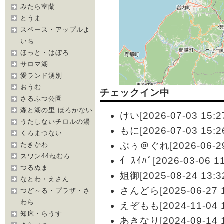
みたら室蘭
とうま
スペース・アップルよ
いち
ほっと・はぼろ
サロマ湖
愛ランド湧別
おうむ
チェックイン中
さるふつ公園
森と湖の里 ほろかない
けい[2026-07-03 15:2
うたしないチロルの湯
もに[2026-07-03 15:2
くろまつない
ぶぅ＠ぐれ[2026-06-29 
たきかわ
スワン44ねむろ
ｲｰｽｲﾊﾞ[2026-03-06 11
つるぬま
姐御[2025-08-24 13:3
なとわ・えさん
さんどら[2025-06-27 1
つど～る・プラザ・さ
わら
えぞもも[2024-11-04 1
知床・らうす
あきなり[2024-09-14 1