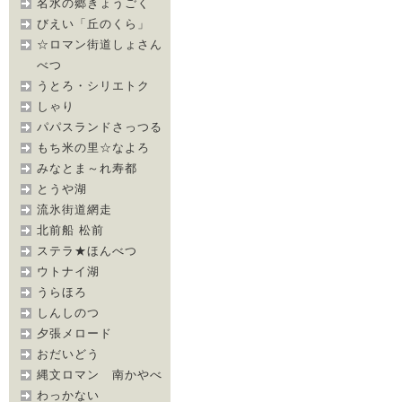
名水の郷きょうごく
びえい「丘のくら」
☆ロマン街道しょさん
べつ
うとろ・シリエトク
しゃり
パパスランドさっつる
もち米の里☆なよろ
みなとま～れ寿都
とうや湖
流氷街道網走
北前船 松前
ステラ★ほんべつ
ウトナイ湖
うらほろ
しんしのつ
夕張メロード
おだいどう
縄文ロマン 南かやべ
わっかない