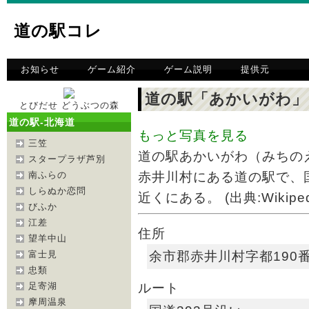
道の駅コレ
お知らせ
ゲーム紹介
ゲーム説明
提供元
道の駅「あかいがわ」
とびだせ どうぶつの森
道の駅-北海道
もっと写真を見る
三笠
道の駅あかいがわ（みちの
スタープラザ芦別
南ふらの
赤井川村にある道の駅で、国
しらぬか恋問
近くにある。 (出典:Wikiped
びふか
江差
住所
望羊中山
余市郡赤井川村字都190番
富士見
忠類
ルート
足寄湖
摩周温泉