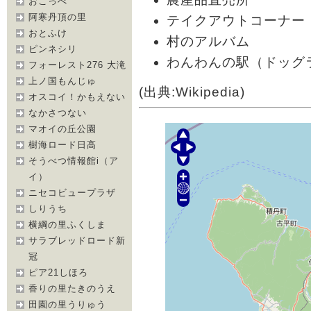
おこっぺ
阿寒丹頂の里
テイクアウトコーナー
おとふけ
村のアルバム
ピンネシリ
わんわんの駅（ドッグ
フォーレスト276 大滝
上ノ国もんじゅ
(出典:Wikipedia)
オスコイ！かもえない
なかさつない
マオイの丘公園
樹海ロード日高
そうべつ情報館i（ア
イ）
ニセコビュープラザ
しりうち
横綱の里ふくしま
サラブレッドロード新
冠
ピア21しほろ
香りの里たきのうえ
田園の里うりゅう