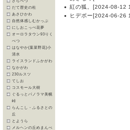
さらべつ
紅の狐。[2024-08-12 1
だて歴史の杜
あさひかわ
ヒデボー[2024-06-26 1
自然体感しむかっぷ
にしおこっぺ花夢
オーロラタウン93りく
べつ
はなやか(葉菜野花)小
清水
ライスランドふかがわ
なかがわ
230ルスツ
てしお
コスモール大樹
ぐるっとパノラマ美幌
峠
らんこし・ふるさとの
丘
とようら
メルヘンの丘めまんべ