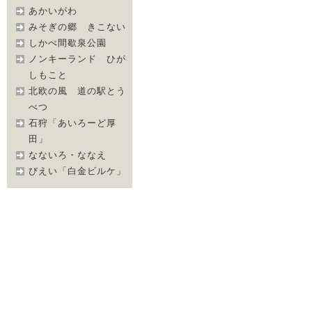
あかいがわ
みそぎの郷 きこない
しかべ間歇泉公園
ノンキーランド ひが
しもこと
北欧の風 道の駅とう
べつ
石狩「あいろーど厚
田」
なないろ・ななえ
びえい「白金ビルケ」