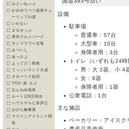
国道393号沿い
おといねっぷ
かみゆうべつ温泉チュ
設備
ーリップの湯
いわない
駐車場
まるせっぷ
普通車：57台
厚岸グルメパーク
大型車：10台
サンフラワー北竜
みついし
身障者用：3台
あっさぶ
トイレ（いずれも24
よってけ！島牧
男：大 2器、小 4
てっくいランド大成
オホーツク紋別
女：8器
YOU･遊･もり
身障者用：1器
おんねゆ温泉
公衆電話：1台
ルート229元和台
ハウスヤルビ奈井江
主な施設
おびら鰊番屋
マリーンアイランド岡
ベーカリー・アイスク
島
農産品直売所