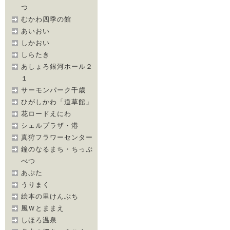
つ
むかわ四季の館
あいおい
しかおい
しらたき
あしょろ銀河ホール２
１
サーモンパーク千歳
ひがしかわ「道草館」
花ロードえにわ
シェルプラザ・港
真狩フラワーセンター
鐘のなるまち・ちっぷ
べつ
あぷた
うりまく
絵本の里けんぶち
風Ｗとままえ
しほろ温泉