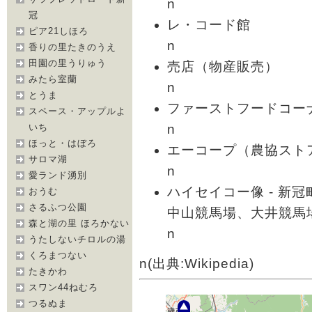
n
冠
レ・コード館
ピア21しほろ
n
香りの里たきのうえ
田園の里うりゅう
売店（物産販売）
みたら室蘭
n
とうま
ファーストフードコー
スペース・アップルよ
n
いち
ほっと・はぼろ
エーコープ（農協スト
サロマ湖
n
愛ランド湧別
ハイセイコー像 - 新
おうむ
さるふつ公園
中山競馬場、大井競馬
森と湖の里 ほろかない
n
うたしないチロルの湯
くろまつない
n(出典:Wikipedia)
たきかわ
スワン44ねむろ
つるぬま