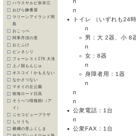
n
ハウスヤルビ奈井江
n
おびら鰊番屋
マリーンアイランド岡
トイレ （いずれも24
島
n
おこっぺ
男：大 2器、小 8
阿寒丹頂の里
おとふけ
n
ピンネシリ
女：8器
フォーレスト276 大滝
n
上ノ国もんじゅ
オスコイ！かもえない
身障者用：1器
なかさつない
n
マオイの丘公園
n
樹海ロード日高
n
そうべつ情報館i（ア
イ）
公衆電話：1台
ニセコビュープラザ
n
しりうち
公衆FAX：1台
横綱の里ふくしま
サラブレッドロード新