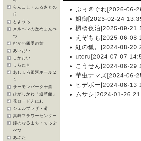
らんこし・ふるさとの
ぶぅ＠ぐれ[2026-06-29 
丘
姐御[2026-02-24 13:3
とようら
楓橋夜泊[2025-09-21 1
メルヘンの丘めまんべ
つ
えぞもも[2025-06-08 1
むかわ四季の館
紅の狐。[2024-08-20 2
あいおい
uteru[2024-07-07 14:
しかおい
しらたき
こうせん[2024-06-29 1
あしょろ銀河ホール２
芋虫ナマズ[2024-06-25 
１
ヒデボー[2024-06-13 1
サーモンパーク千歳
ムサシ[2024-01-26 21:
ひがしかわ「道草館」
花ロードえにわ
シェルプラザ・港
真狩フラワーセンター
鐘のなるまち・ちっぷ
べつ
あぷた