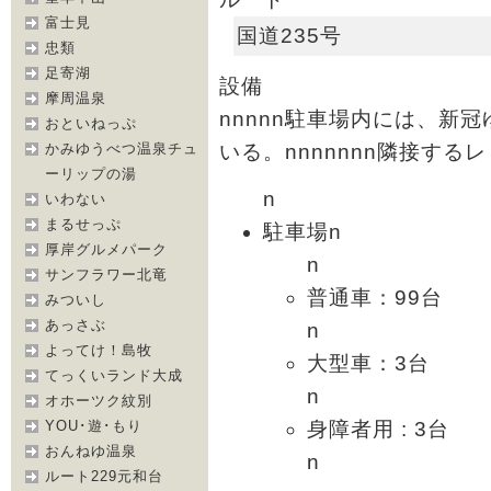
富士見
国道235号
忠類
足寄湖
設備
摩周温泉
nnnnn駐車場内には、新
おといねっぷ
いる。nnnnnnn隣接するレ
かみゆうべつ温泉チュ
ーリップの湯
n
いわない
まるせっぷ
駐車場n
厚岸グルメパーク
n
サンフラワー北竜
普通車：99台
みついし
あっさぶ
n
よってけ！島牧
大型車：3台
てっくいランド大成
n
オホーツク紋別
身障者用 : 3台
YOU･遊･もり
おんねゆ温泉
n
ルート229元和台