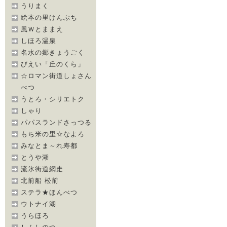
うりまく
絵本の里けんぶち
風Ｗとままえ
しほろ温泉
名水の郷きょうごく
びえい「丘のくら」
☆ロマン街道しょさん
べつ
うとろ・シリエトク
しゃり
パパスランドさっつる
もち米の里☆なよろ
みなとま～れ寿都
とうや湖
流氷街道網走
北前船 松前
ステラ★ほんべつ
ウトナイ湖
うらほろ