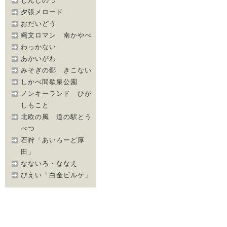
しんしのつ
夕張メロード
おだいどう
縄文ロマン 南かやべ
わっかない
あかいがわ
みそぎの郷 きこない
しかべ間歇泉公園
ノンキーランド ひが
しもこと
北欧の風 道の駅とう
べつ
石狩「あいろーど厚
田」
なないろ・ななえ
びえい「白金ビルケ」