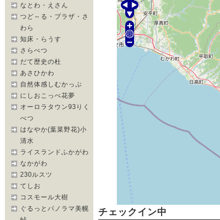
なとわ・えさん
つど～る・プラザ・さ
わら
知床・らうす
さらべつ
だて歴史の杜
あさひかわ
自然体感しむかっぷ
にしおこっぺ花夢
オーロラタウン93りく
べつ
はなやか(葉菜野花)小
清水
ライスランドふかがわ
なかがわ
230ルスツ
てしお
コスモール大樹
ぐるっとパノラマ美幌
チェックイン中
峠