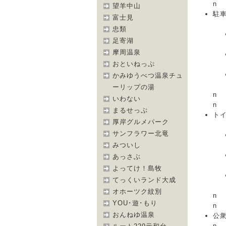
n
望羊中山
駐車
富士見
忠類
足寄湖
摩周温泉
おといねっぷ
かみゆうべつ温泉チュ
ーリップの湯
n
いわない
n
まるせっぷ
トイ
厚岸グルメパーク
サンフラワー北竜
みついし
あっさぶ
よってけ！島牧
てっくいランド大成
オホーツク紋別
n
YOU･遊･もり
n
おんねゆ温泉
公
n