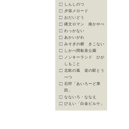
しんしのつ
夕張メロード
おだいどう
縄文ロマン 南かやべ
わっかない
あかいがわ
みそぎの郷 きこない
しかべ間歇泉公園
ノンキーランド ひが
しもこと
北欧の風 道の駅とう
べつ
石狩「あいろーど厚
田」
なないろ・ななえ
びえい「白金ビルケ」