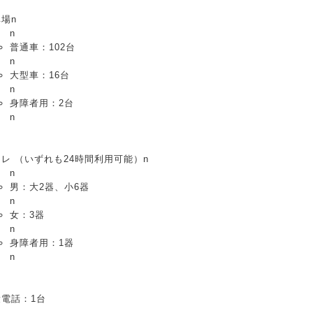
場n
n
普通車：102台
n
大型車：16台
n
身障者用：2台
n
レ （いずれも24時間利用可能）n
n
男：大2器、小6器
n
女：3器
n
身障者用：1器
n
衆電話：1台