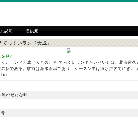
ム説明
提供元
「てっくいランド大成」
真を見る
っくいランド大成（みちのえき てっくいランドたいせい）は、北海道久
道の駅である。駅前は海水浴場であり、シーズン中は海水浴客でにぎわう
dia)
久遠郡せたな町
9号