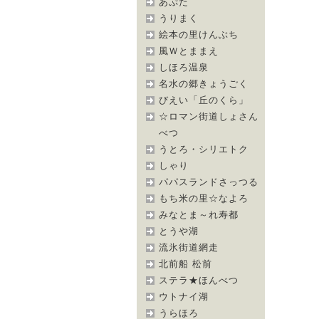
あぷた
うりまく
絵本の里けんぶち
風Ｗとままえ
しほろ温泉
名水の郷きょうごく
びえい「丘のくら」
☆ロマン街道しょさん
べつ
うとろ・シリエトク
しゃり
パパスランドさっつる
もち米の里☆なよろ
みなとま～れ寿都
とうや湖
流氷街道網走
北前船 松前
ステラ★ほんべつ
ウトナイ湖
うらほろ