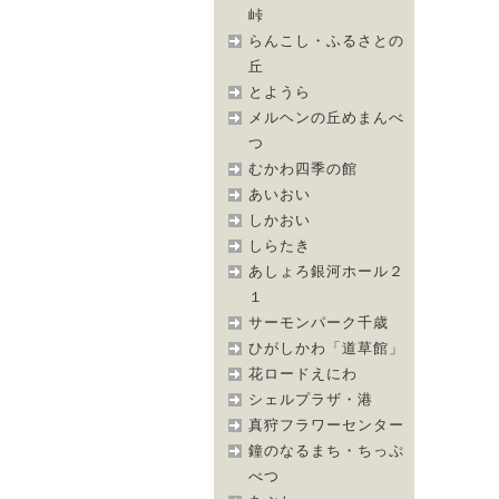
峠
らんこし・ふるさとの
丘
とようら
メルヘンの丘めまんべ
つ
むかわ四季の館
あいおい
しかおい
しらたき
あしょろ銀河ホール２
１
サーモンパーク千歳
ひがしかわ「道草館」
花ロードえにわ
シェルプラザ・港
真狩フラワーセンター
鐘のなるまち・ちっぷ
べつ