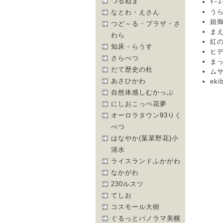
つるぬま
ｲｰｽ
うらが
なとわ・えさん
姐御[
つど～る・プラザ・さ
まえち
わら
紅の狐
知床・らうす
ヒデボ
さらべつ
まっち
だて歴史の杜
ムサシ
あさひかわ
eki
自然体感しむかっぷ
にしおこっぺ花夢
オーロラタウン93りく
べつ
はなやか(葉菜野花)小
清水
ライスランドふかがわ
なかがわ
230ルスツ
てしお
コスモール大樹
ぐるっとパノラマ美幌