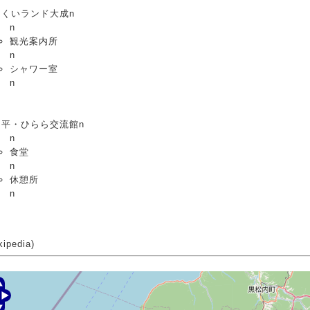
っくいランド大成n
n
観光案内所
n
シャワー室
n
っ平・ひらら交流館n
n
食堂
n
休憩所
n
ipedia)