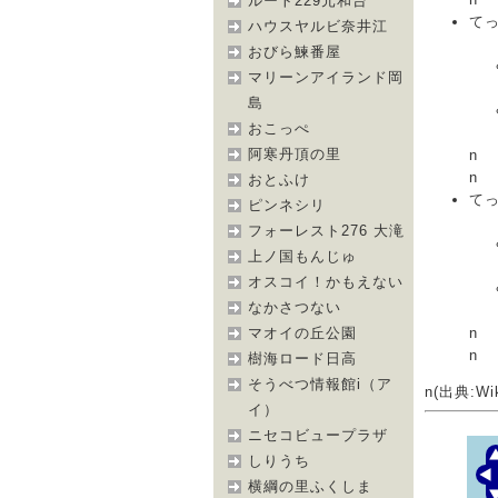
ルート229元和台
て
ハウスヤルビ奈井江
おびら鰊番屋
マリーンアイランド岡
島
おこっぺ
阿寒丹頂の里
n
n
おとふけ
て
ピンネシリ
フォーレスト276 大滝
上ノ国もんじゅ
オスコイ！かもえない
なかさつない
n
マオイの丘公園
n
樹海ロード日高
そうべつ情報館i（ア
n(出典:Wik
イ）
ニセコビュープラザ
しりうち
横綱の里ふくしま