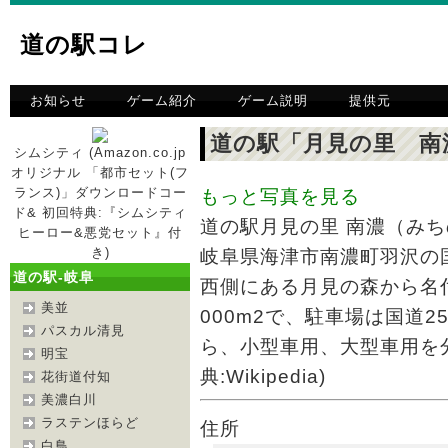
道の駅コレ
お知らせ
ゲーム紹介
ゲーム説明
提供元
道の駅「月見の里 南
シムシティ (Amazon.co.jp
オリジナル 「都市セット(フ
ランス)」ダウンロードコー
もっと写真を見る
ド& 初回特典:『シムシティ
道の駅月見の里 南濃（みち
ヒーロー&悪党セット』付
き)
岐阜県海津市南濃町羽沢の
道の駅-岐阜
西側にある月見の森から名
美並
000m2で、駐車場は国道
パスカル清見
ら、小型車用、大型車用を
明宝
典:Wikipedia)
花街道付知
美濃白川
ラステンほらど
住所
白鳥