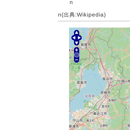
n
n(出典:Wikipedia)