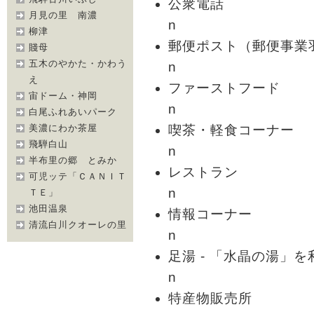
公衆電話
月見の里 南濃
n
柳津
郵便ポスト（郵便事業
賤母
五木のやかた・かわう
n
え
ファーストフード
宙ドーム・神岡
n
白尾ふれあいパーク
喫茶・軽食コーナー
美濃にわか茶屋
飛騨白山
n
半布里の郷 とみか
レストラン
可児ッテ「ＣＡＮＩＴ
n
ＴＥ」
池田温泉
情報コーナー
清流白川クオーレの里
n
足湯 - 「水晶の湯」
n
特産物販売所