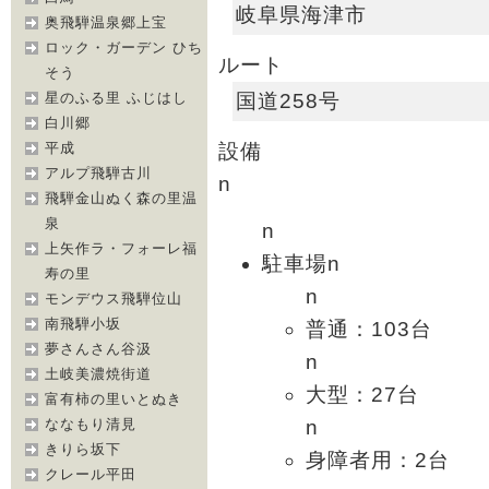
岐阜県海津市
奥飛騨温泉郷上宝
ロック・ガーデン ひち
ルート
そう
国道258号
星のふる里 ふじはし
白川郷
設備
平成
アルプ飛騨古川
n
飛騨金山ぬく森の里温
泉
n
上矢作ラ・フォーレ福
駐車場n
寿の里
n
モンデウス飛騨位山
南飛騨小坂
普通：103台
夢さんさん谷汲
n
土岐美濃焼街道
大型：27台
富有柿の里いとぬき
n
ななもり清見
きりら坂下
身障者用：2台
クレール平田