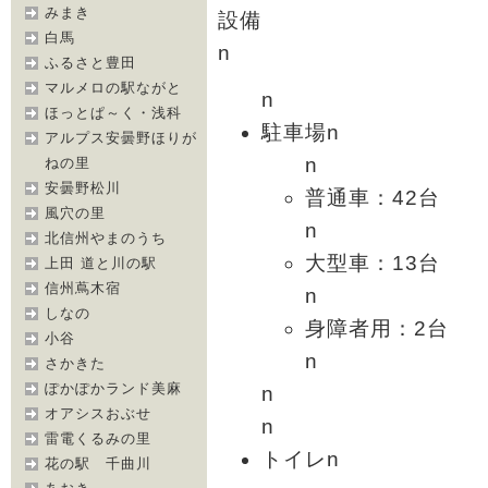
みまき
設備
白馬
n
ふるさと豊田
マルメロの駅ながと
n
ほっとぱ～く・浅科
駐車場n
アルプス安曇野ほりが
n
ねの里
安曇野松川
普通車：42台
風穴の里
n
北信州やまのうち
大型車：13台
上田 道と川の駅
信州蔦木宿
n
しなの
身障者用：2台
小谷
n
さかきた
ぽかぽかランド美麻
n
オアシスおぶせ
n
雷電くるみの里
トイレn
花の駅 千曲川