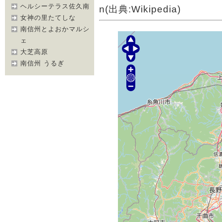
ヘルシーテラス佐久南
n(出典:Wikipedia)
女神の里たてしな
南信州とよおかマルシ
ェ
大芝高原
南信州 うるぎ