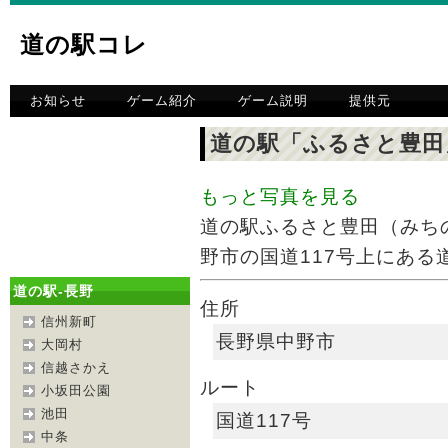
道の駅コレ
お知らせ
ゲーム紹介
ゲーム説明
提供元
道の駅「ふるさと豊田
もっと写真を見る
道の駅ふるさと豊田（みち
野市の国道117号上にある道の
道の駅-長野
住所
信州新町
長野県中野市
大岡村
信越さかえ
ルート
小坂田公園
池田
国道117号
中条