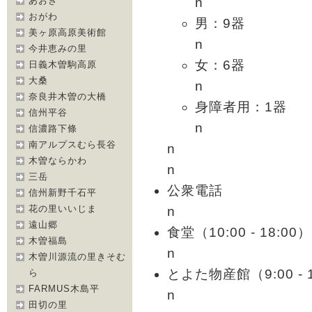
n
あおき
おがわ
男：9器
美ヶ原高原美術館
n
今井恵みの里
女：6器
日義木曽駒高原
大桑
n
奈良井木曽の大橋
身障者用：1器
信州平谷
n
信濃路下條
南アルプスむら長谷
n
木曽ならかわ
n
三岳
公衆電話
信州新野千石平
花の里いいじま
n
遠山郷
食堂（10:00 - 18:00）
木曽福島
n
木曽川源流の里きそむ
とよた物産館（9:00 - 1
ら
FARMUS木島平
n
田切の里