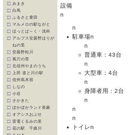
みまき
設備
白馬
n
ふるさと豊田
マルメロの駅ながと
n
ほっとぱ～く・浅科
駐車場n
アルプス安曇野ほりが
n
ねの里
安曇野松川
普通車：43台
風穴の里
n
北信州やまのうち
大型車：4台
上田 道と川の駅
信州蔦木宿
n
しなの
身障者用：2台
小谷
n
さかきた
ぽかぽかランド美麻
n
オアシスおぶせ
n
雷電くるみの里
トイレn
花の駅 千曲川