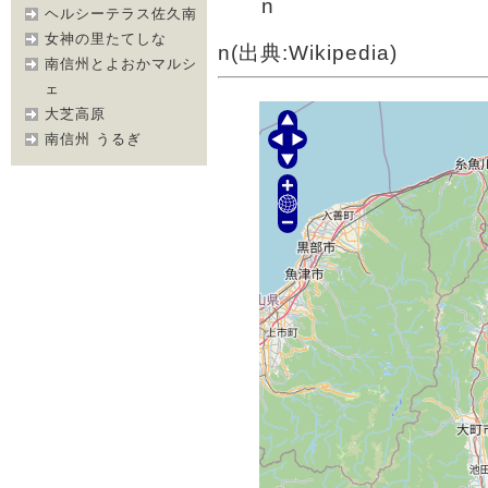
n
ヘルシーテラス佐久南
女神の里たてしな
n(出典:Wikipedia)
南信州とよおかマルシ
ェ
大芝高原
南信州 うるぎ