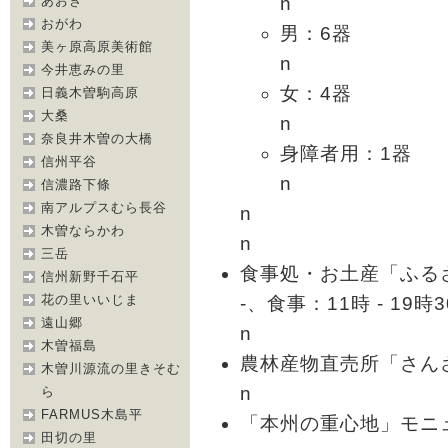
n
あおき
おがわ
男：6器
美ヶ原高原美術館
n
今井恵みの里
女：4器
日義木曽駒高原
大桑
n
奈良井木曽の大橋
身障者用：1器
信州平谷
n
信濃路下條
南アルプスむら長谷
n
木曽ならかわ
n
三岳
食事処・お土産「ふる
信州新野千石平
花の里いいじま
-、食事：11時 - 19時
遠山郷
n
木曽福島
農林産物直売所「さんさん
木曽川源流の里きそむ
n
ら
FARMUS木島平
「本州の重心地」モニ
田切の里