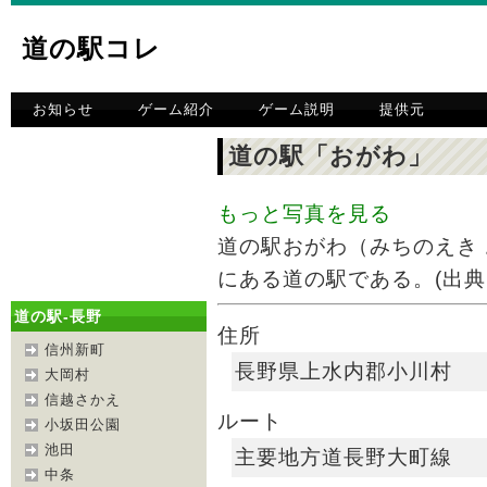
道の駅コレ
お知らせ
ゲーム紹介
ゲーム説明
提供元
道の駅「おがわ」
もっと写真を見る
道の駅おがわ（みちのえき
にある道の駅である。(出典:Wi
道の駅-長野
住所
信州新町
長野県上水内郡小川村
大岡村
信越さかえ
ルート
小坂田公園
池田
主要地方道長野大町線
中条