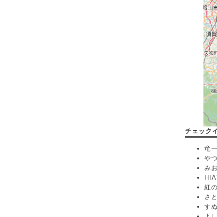
チェック
竜一郎
やつた
みおろ
HIA
紅の狐
さとし
すぬ[
よし