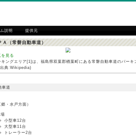
ム説明
提供元
ＰＡ（常磐自動車道）
真を見る
ーキングエリア[1]は、福島県双葉郡楢葉町にある常磐自動車道のパーキ
典:Wikipedia)
動車道
三郷・水戸方面）
車場
小型車12台
大型車11台
トレーラー2台