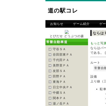
道の駅コレ
お知らせ
ゲーム紹介
ゲー
ならは
とびだせ どうぶつの森
常磐自動車道
もっと写
ならはパ
守谷ＳＡ
である。 (出
谷田部東ＰＡ
千代田ＰＡ
ルート
美野里ＰＡ
常磐自
友部ＳＡ
田野ＰＡ
設備
上り線（
東海ＰＡ
日立中央ＰＡ
駐
中郷ＳＡ
関本ＰＡ
湯ノ岳ＰＡ