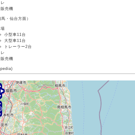
イレ
動販売機
相馬・仙台方面）
車場
小型車11台
大型車11台
トレーラー2台
イレ
動販売機
pedia)