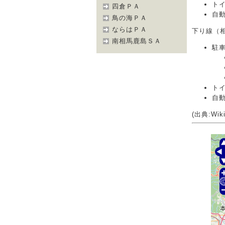
ト
四倉ＰＡ
自
鳥の海ＰＡ
ならはＰＡ
下り線（
南相馬鹿島ＳＡ
駐
ト
自
(出典:Wiki