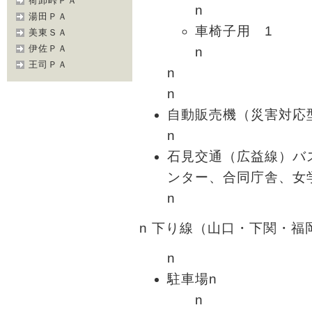
荷卸峠ＰＡ
n
湯田ＰＡ
車椅子用 1
美東ＳＡ
伊佐ＰＡ
n
王司ＰＡ
n
n
自動販売機（災害対応
n
石見交通（広益線）バ
ンター、合同庁舎、
n
n 下り線（山口・下関・福
n
駐車場n
n