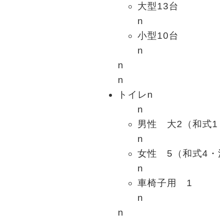
大型13台
n
小型10台
n
n
n
トイレn
n
男性 大2（和式1
n
女性 5（和式4・
n
車椅子用 1
n
n