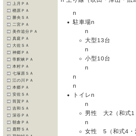
上月ＰＡ
楢原ＰＡ
n
勝央ＳＡ
駐車場n
二宮ＰＡ
n
美作追分ＰＡ
真庭ＰＡ
大型13台
大佐ＳＡ
n
神郷ＰＡ
小型10台
帝釈峡ＰＡ
本村ＰＡ
n
七塚原ＳＡ
n
江の川ＰＡ
n
本郷ＰＡ
トイレn
安佐ＳＡ
筒賀ＰＡ
n
吉和ＳＡ
男性 大2（和式1
深谷ＰＡ
n
朝倉ＰＡ
鹿野ＳＡ
女性 5（和式4・