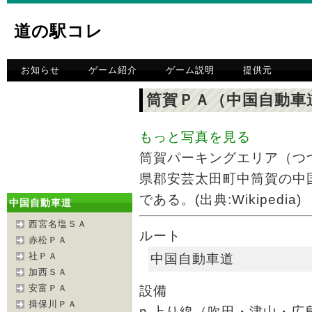
道の駅コレ
お知らせ
ゲーム紹介
ゲーム説明
提供元
筒賀ＰＡ（中国自動車
もっと写真を見る
筒賀パーキングエリア（つ
県郡安芸太田町中筒賀の中
である。(出典:Wikipedia)
中国自動車道
西宮名塩ＳＡ
ルート
赤松ＰＡ
社ＰＡ
中国自動車道
加西ＳＡ
安富ＰＡ
設備
揖保川ＰＡ
n 上り線（吹田・津山・広