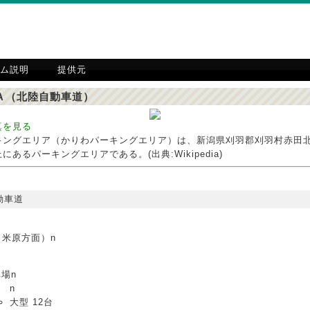
ム説明
提供元
Ａ（北陸自動車道）
真を見る
キングエリア（かりわパーキングエリア）は、新潟県刈羽郡刈羽村赤田
にあるパーキングエリアである。(出典:Wikipedia)
動車道
（米原方面）n
場n
n
大型 12台