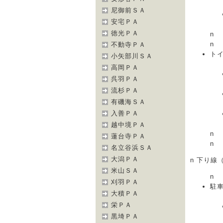
尼御前ＳＡ
安宅ＰＡ
徳光ＰＡ
n
n
不動寺ＰＡ
トイ
小矢部川ＳＡ
高岡ＰＡ
呉羽ＰＡ
流杉ＰＡ
有磯海ＳＡ
入善ＰＡ
越中境ＰＡ
n
蓮台寺ＰＡ
n
名立谷浜ＳＡ
大潟ＰＡ
n 下り線
米山ＳＡ
n
刈羽ＰＡ
駐車
大積ＰＡ
栄ＰＡ
黒埼ＰＡ