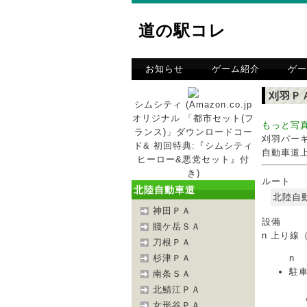
道の駅コレ
お知らせ
ゲーム紹介
ゲー
刈羽Ｐ
シムシティ (Amazon.co.jp
オリジナル 「都市セット(フ
もっと写
ランス)」ダウンロードコー
刈羽パー
ド& 初回特典:『シムシティ
自動車道上
ヒーロー&悪党セット』付
き)
ルート
北陸自動車道
北陸自
神田ＰＡ
設備
賤ケ岳ＳＡ
n 上り線
刀根ＰＡ
n
杉津ＰＡ
駐車
南条ＳＡ
北鯖江ＰＡ
女形谷ＰＡ