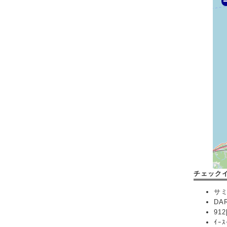
チェック
サミッ
DAR
912
ｲｰｽ