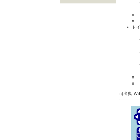
n
n
トイ
n
n
n(出典:Wik