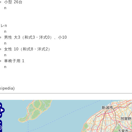
小型 26台
n
レn
n
男性 大3（和式3・洋式0）、小10
n
女性 10（和式8・洋式2）
n
車椅子用 1
n
ipedia)