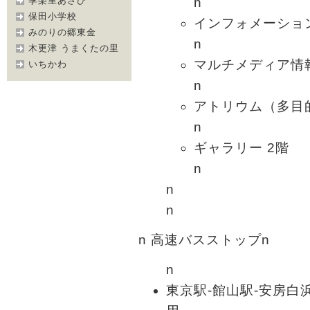
n
季楽里あさひ
保田小学校
インフォメーション
みのりの郷東金
n
木更津 うまくたの里
マルチメディア情
いちかわ
n
アトリウム（多目
n
ギャラリー 2階
n
n
n
n 高速バスストップn
n
東京駅-館山駅-安房