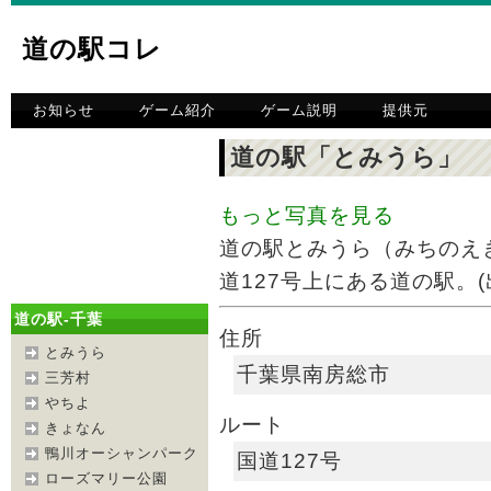
道の駅コレ
お知らせ
ゲーム紹介
ゲーム説明
提供元
道の駅「とみうら」
もっと写真を見る
道の駅とみうら（みちのえ
道127号上にある道の駅。(出典:
道の駅-千葉
住所
とみうら
千葉県南房総市
三芳村
やちよ
ルート
きょなん
鴨川オーシャンパーク
国道127号
ローズマリー公園