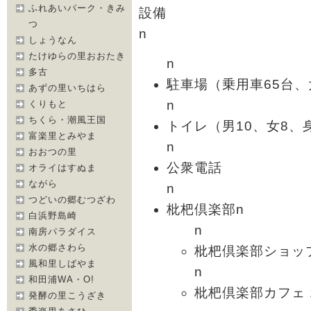
ふれあいパーク・きみ
設備
つ
n
しょうなん
たけゆらの里おおたき
n
多古
駐車場（乗用車65台、
あずの里いちはら
n
くりもと
ちくら・潮風王国
トイレ（男10、女8、
富楽里とみやま
n
おおつの里
公衆電話
オライはすぬま
ながら
n
つどいの郷むつざわ
枇杷倶楽部n
白浜野島崎
n
南房パラダイス
水の郷さわら
枇杷倶楽部ショップ
風和里しばやま
n
和田浦WA・O!
枇杷倶楽部カフェ 
発酵の里こうざき