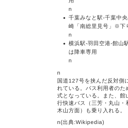
用
n
千葉みなと駅-千葉中央
崎「南総里見号」※下
n
横浜駅-羽田空港-館
は降車専用
n
n
国道127号を挟んだ反対
れている。バス利用者のた
式となっている。また、館
行快速バス（三芳・丸山・
木山方面）も乗り入れる。
n(出典:Wikipedia)